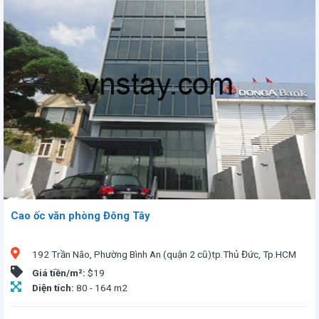
Cao ốc văn phòng Đông Tây
192 Trần Não, Phường Bình An (quận 2 cũ)tp.Thủ Đức, Tp.HCM
Giá tiền/m²:
$19
Diện tích:
80 - 164 m2