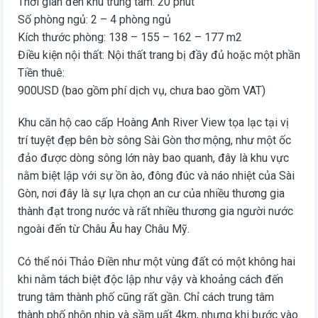
Thời gian đến khu trung tâm: 20 phút
Số phòng ngủ: 2 – 4 phòng ngủ
Kích thước phòng: 138 – 155 – 162 – 177 m2
Điều kiện nội thất: Nội thất trang bị đầy đủ hoặc một phần
Tiền thuê:
900USD (bao gồm phí dịch vụ, chưa bao gồm VAT)
Khu căn hộ cao cấp Hoàng Anh River View tọa lạc tại vị
trí tuyệt đẹp bên bờ sông Sài Gòn thơ mộng, như một ốc
đảo được dòng sông lớn này bao quanh, đây là khu vực
nằm biệt lập với sự ồn ào, đông đúc và náo nhiệt của Sài
Gòn, nơi đây là sự lựa chọn an cư của nhiều thương gia
thành đạt trong nước và rất nhiều thương gia người nước
ngoài đến từ Châu Âu hay Châu Mỹ.
Có thể nói Thảo Điền như một vùng đất có một không hai
khi nằm tách biệt độc lập như vậy và khoảng cách đến
trung tâm thành phố cũng rất gần. Chỉ cách trung tâm
thành phố nhộn nhịp và sầm uất 4km, nhưng khi bước vào