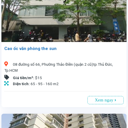
Cao ốc văn phòng the sun
08 đường số 66, Phường Thảo Điền (quận 2 cũ)tp.Thủ Đức,
Tp.HCM
Giá tiền/m²:
$15
Diện tích:
65 - 95 - 160 m2
Xem ngay