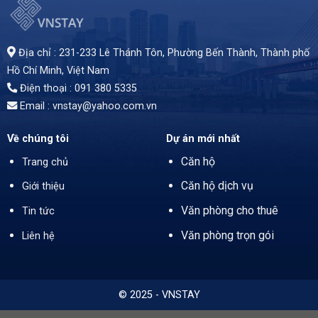
Văn phòng cho thuê The Vista 628C Võ Nguyên Giáp, Phường An Khánh. Diện tích từ 70 - 900m², giá thuê 32USD/m² (gồm phí quản lý, chưa VAT). Những tiện ích cao cấp mang lại cho bạn sự hài lòng cao và đẳng cấp. Vị trí tuyệt vời, trục đường chính ra các địa điểm quan trọng.
Địa chỉ : 231-233 Lê Thánh Tôn, Phường Bến Thành,
Thành phố
Hồ Chí Minh
, Việt Nam
Điện thoại : 091 380 5335
Email : vnstay@yahoo.com.vn
Về chúng tôi
Dự án mới nhất
Căn hộ
Trang chủ
Căn hộ dịch vụ
Giới thiệu
Văn phòng cho thuê
Tin tức
Văn phòng trọn gói
Liên hệ
© 2025 - VNSTAY