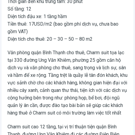
Thời gian đến khu trung tâm: 30 phút
Số tầng: 12
Diện tích đậu xe: 1 tầng hầm
Tiền thuê: 17USD/m2 (bao gồm phí dịch vụ, chưa bao
gồm VAT)
Diện tích cho thuê: 20 – 30 – 50 – 80 m2
Văn phòng quận Bình Thạnh cho thuê, Charm suit tọa lạc
tại 330 đường Ung Văn Khiêm, phường 25 gồm căn hộ
dịch vụ và văn phòng cho thuê, sang trọng và lịch sự, sân
và hầm để xe rộng. Tầng trệt là quầy lễ tân đón khách, khu
vực sảnh chờ cho các khách hàng, không gian hiện đại với
nhiều cây xanh, cảnh quan thư thái, tiện ích với các dịch vụ
cộng hưởng bên trong như: phòng họp, bể bơi, đội ngũ
quản lý ân cần, được đào tạo bài bản sẽ giúp các khách
hàng thuê ở Charm suit có môi trường làm việc tốt nhất
Charm suit cao 12 tầng, tại vị trí thuận tiện quận Bình
Thạnh, đường Ung Văn Khiêm đi các đường Điện Biên