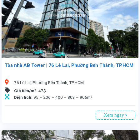
Tòa nhà AB Tower | 76 Lê Lai, Phường Bến Thành, TP.HCM
76 Lê Lai, Phường Bến Thành, TP.HCM
Giá tiền/m²:
47$
Diện tích:
95 – 206 – 400 – 803 – 906m²
Xem ngay