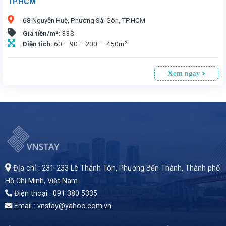
TP.HCM
68 Nguyễn Huệ, Phường Sài Gòn, TP.HCM
Giá tiền/m²:
33$
Diện tích:
60 – 90 – 200 – 450m²
Xem ngay
68 Nguyễn Huệ, Phường Sài Gòn, TP.HCM. Vị trí đắc địa và nhiều hoạt động văn hóa giải trí là ưu điểm nổi bật. Tòa nhà cao 12 tầng nên đa dạng các diện tích. Giá chào thuê 33USD/m² (gồm phí quản lý, chưa VAT) là mức chi phí hợp lý để bạn cân nhắc.
Địa chỉ : 231-233 Lê Thánh Tôn, Phường Bến Thành,
Thành phố
Hồ Chí Minh
, Việt Nam
Điện thoại : 091 380 5335
Email : vnstay@yahoo.com.vn