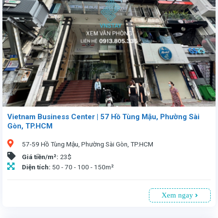
Vietnam Business Center | 57 Hồ Tùng Mậu, Phường Sài
Gòn, TP.HCM
57-59 Hồ Tùng Mậu, Phường Sài Gòn, TP.HCM
Giá tiền/m²:
23$
Diện tích:
50 - 70 - 100 - 150m²
Xem ngay