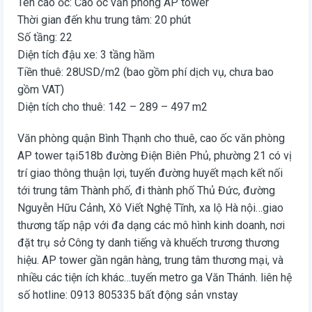
Tên cao ốc: Cao ốc văn phòng AP tower
Thời gian đến khu trung tâm: 20 phút
Số tầng: 22
Diện tích đậu xe: 3 tầng hầm
Tiền thuê: 28USD/m2 (bao gồm phí dịch vụ, chưa bao
gồm VAT)
Diện tích cho thuê: 142 – 289 – 497 m2
Văn phòng quận Bình Thạnh cho thuê, cao ốc văn phòng
AP tower tại518b đường Điện Biên Phủ, phường 21 có vị
trí giao thông thuận lợi, tuyến đường huyết mạch kết nối
tới trung tâm Thành phố, đi thành phố Thủ Đức, đường
Nguyễn Hữu Cảnh, Xô Viết Nghệ Tĩnh, xa lộ Hà nội…giao
thương tấp nập với đa dạng các mô hình kinh doanh, nơi
đặt trụ sở Công ty danh tiếng và khuếch trương thương
hiệu. AP tower gần ngân hàng, trung tâm thương mại, và
nhiều các tiện ích khác…tuyến metro ga Văn Thánh. liên hệ
số hotline: 0913 805335 bất động sản vnstay