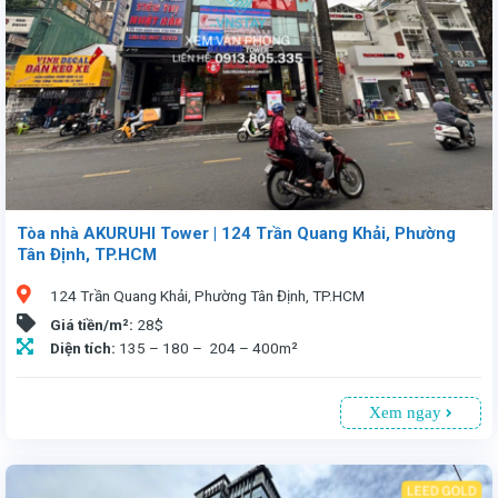
Tòa nhà AKURUHI Tower | 124 Trần Quang Khải, Phường
Tân Định, TP.HCM
124 Trần Quang Khải, Phường Tân Định, TP.HCM
Giá tiền/m²:
28$
Diện tích:
135 – 180 – 204 – 400m²
Xem ngay