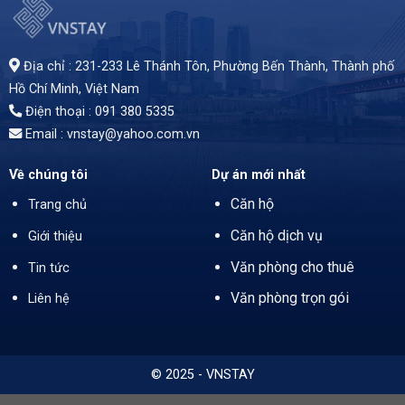
Văn phòng cho thuê tại cao ốc SCPC tại 30-32 Yersin, Q1, Tp.HCM. Tòa nhà 9 tầng, 2 tầng hầm đỗ xe, diện tích 110-290m², giá 26USD/m² (đã bao gồm phí dịch vụ, chưa VAT). Vị trí chiến lược, gần trung tâm tài chính, ngân hàng, nhà hàng, quán café, trung tâm mua sắm. Tòa nhà hiện đại, trang bị máy lạnh tiết kiệm điện, hệ thống chiếu sáng LED, camera 24/7, PCCC, internet. Thời hạn thuê tối thiểu 2 năm. Liên hệ: 0913 805335.
Địa chỉ : 231-233 Lê Thánh Tôn, Phường Bến Thành,
Thành phố
Hồ Chí Minh
, Việt Nam
Điện thoại : 091 380 5335
Email : vnstay@yahoo.com.vn
Về chúng tôi
Dự án mới nhất
Căn hộ
Trang chủ
Căn hộ dịch vụ
Giới thiệu
Văn phòng cho thuê
Tin tức
Văn phòng trọn gói
Liên hệ
© 2025 - VNSTAY