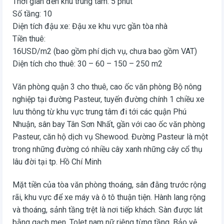
Thời gian đến khu trung tâm: 5 phút
Số tầng: 10
Diện tích đậu xe: Đậu xe khu vực gần tòa nhà
Tiền thuê:
16USD/m2 (bao gồm phí dịch vụ, chưa bao gồm VAT)
Diện tích cho thuê: 30 – 60 – 150 – 250 m2
Văn phòng quận 3 cho thuê, cao ốc văn phòng Bộ nông
nghiệp tại đường Pasteur, tuyến đường chính 1 chiều xe
lưu thông từ khu vực trung tâm đi tới các quận Phú
Nhuận, sân bay Tân Sơn Nhất, gần với cao ốc văn phòng
Pasteur, căn hộ dịch vụ Shewood. Đường Pasteur là một
trong những đường có nhiều cây xanh những cây cổ thụ
lâu đời tại tp. Hồ Chí Minh
Mặt tiền của tòa văn phòng thoáng, sân đằng trước rộng
rãi, khu vực để xe máy và ô tô thuận tiện. Hành lang rộng
và thoáng, sảnh tầng trệt là nơi tiếp khách. Sàn được lát
bằng gạch men. Tolet nam nữ riêng từng tầng. Bảo vệ