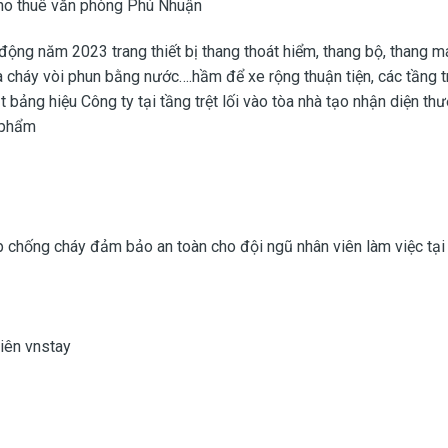
 cho thuê văn phòng Phú Nhuận
ng năm 2023 trang thiết bị thang thoát hiểm, thang bộ, thang m
 cháy vòi phun bằng nước….hầm để xe rộng thuận tiện, các tầng t
ặt bảng hiệu Công ty tại tầng trệt lối vào tòa nhà tạo nhận diện th
u phẩm
ép chống cháy đảm bảo an toàn cho đội ngũ nhân viên làm việc tại
iên vnstay