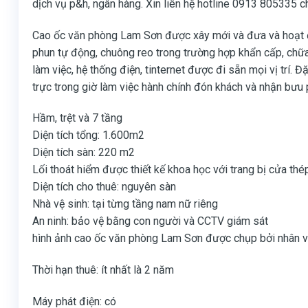
dịch vụ p&h, ngân hàng. Xin liên hệ hotline 0913 805335
Cao ốc văn phòng Lam Sơn được xây mới và đưa và hoạt độ
phun tự động, chuông reo trong trường hợp khẩn cấp, chữa
làm việc, hệ thống điện, tinternet được đi sẵn mọi vị trí. Đ
trực trong giờ làm việc hành chính đón khách và nhận bư
Hầm, trệt và 7 tầng
Diện tích tổng: 1.600m2
Diện tích sàn: 220 m2
Lối thoát hiểm được thiết kế khoa học với trang bị cửa th
Diện tích cho thuê: nguyên sàn
Nhà vệ sinh: tại từng tầng nam nữ riêng
An ninh: bảo vệ bằng con người và CCTV giám sát
hình ảnh cao ốc văn phòng Lam Sơn được chụp bởi nhân v
Thời hạn thuê: ít nhất là 2 năm
Máy phát điện: có