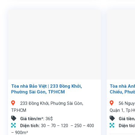
Tòa nhà Bảo Việt | 233 Đồng Khởi,
Tòa nhà Anh
Phường Sài Gòn, TP.HCM
Chiểu, Phư
233 Đồng Khởi, Phường Sài Gòn,
56 Nguy
TP.HCM
Quận 1, Tp.
Giá tiền/m²:
36$
Giá tiề
Diện tích:
30 – 70 – 120 – 250 – 400
Diện tí
– 900m²