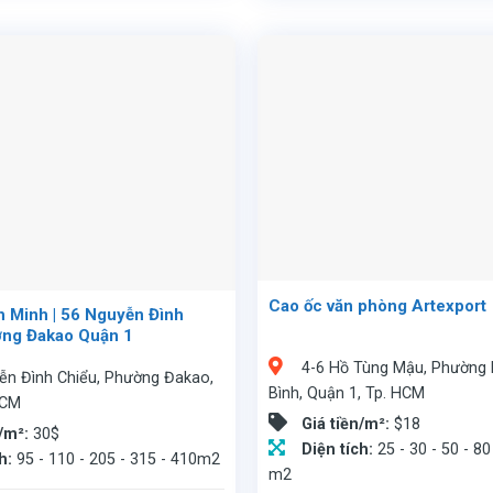
Cao ốc văn phòng Artexport
 Minh | 56 Nguyễn Đình
ờng Đakao Quận 1
4-6 Hồ Tùng Mậu, Phường 
ễn Đình Chiểu, Phường Đakao,
Bình, Quận 1, Tp. HCM
HCM
Giá tiền/m²:
$18
n/m²:
30$
Diện tích:
25 - 30 - 50 - 80
ch:
95 - 110 - 205 - 315 - 410m2
m2