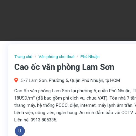
Trang chủ
/
Văn phòng cho thuê
/
Phú Nhuận
Cao ốc văn phòng Lam Sơn
5-7 Lam Sơn, Phường 5, Quận Phú Nhuận, tp.HCM
Cao ốc văn phòng Lam Sơn tại phường 5, quận Phú Nhuận, TP
18USD/m² (đã bao gồm phí dịch vụ, chưa VAT). Tòa nhà 7 tầng,
thang máy, hệ thống PCCC, điện, internet, máy lạnh âm trần. Vị
bệnh viện, công viên, ngân hàng. An ninh đảm bảo với CCTV và
Liên hệ: 0913 805335.