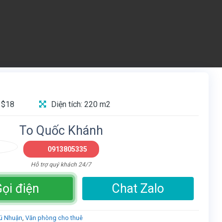
 $18
Diện tích: 220 m2
To Quốc Khánh
0913805335
Hỗ trợ quý khách 24/7
ọi điện
Chat Zalo
ú Nhuận
,
Văn phòng cho thuê