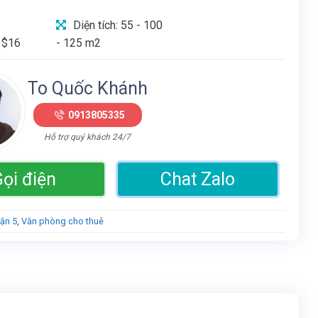
Diện tích: 55 - 100
 $16
- 125 m2
To Quốc Khánh
0913805335
Hỗ trợ quý khách 24/7
ọi điện
Chat Zalo
ận 5
,
Văn phòng cho thuê