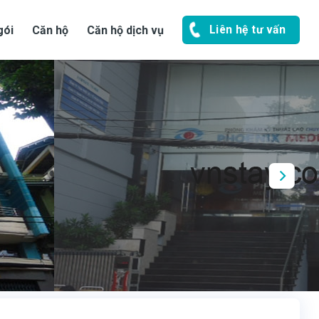
Liên hệ tư vấn
gói
Căn hộ
Căn hộ dịch vụ