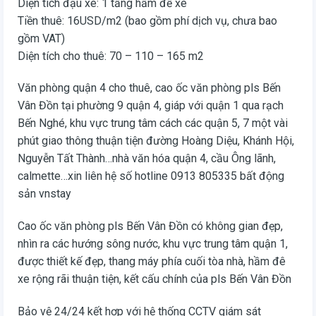
Diện tích đậu xe: 1 tầng hầm để xe
Tiền thuê: 16USD/m2 (bao gồm phí dịch vụ, chưa bao
gồm VAT)
Diện tích cho thuê: 70 – 110 – 165 m2
Văn phòng quận 4 cho thuê, cao ốc văn phòng pls Bến
Vân Đồn tại phường 9 quận 4, giáp với quận 1 qua rạch
Bến Nghé, khu vực trung tâm cách các quận 5, 7 một vài
phút giao thông thuận tiện đường Hoàng Diệu, Khánh Hội,
Nguyễn Tất Thành…nhà văn hóa quận 4, cầu Ông lãnh,
calmette…xin liên hệ số hotline 0913 805335 bất động
sản vnstay
Cao ốc văn phòng pls Bến Vân Đồn có không gian đẹp,
nhìn ra các hướng sông nước, khu vực trung tâm quận 1,
được thiết kế đẹp, thang máy phía cuối tòa nhà, hầm đê
xe rộng rãi thuận tiện, kết cấu chính của pls Bến Vân Đồn
Bảo vệ 24/24 kết hợp với hệ thống CCTV giám sát