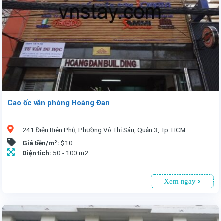
Cao ốc văn phòng Hoàng Đan
241 Điện Biên Phủ, Phường Võ Thị Sáu, Quận 3, Tp. HCM
Giá tiền/m²:
$10
Diện tích:
50 - 100 m2
Xem ngay