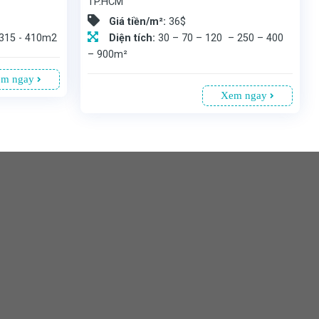
TP.HCM
Giá tiền/m²:
36$
- 315 - 410m2
Diện tích:
30 – 70 – 120 – 250 – 400
– 900m²
m ngay
Xem ngay