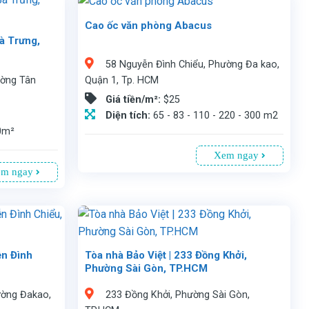
Cao ốc văn phòng Abacus
Văn phòng cho thuê tại cao ốc Abacus tại 58 Nguyễn Đình Chiểu, Quận 1, TP.HCM. Vị trí thuận tiện, gần trung tâm, nhiều tiện ích xung quanh. Tòa nhà 12 tầng, 2 tầng hầm đậu xe, diện tích cho thuê từ 65 - 300 m², giá 25 USD/m² (đã bao gồm phí dịch vụ). Tiện ích: máy lạnh trung tâm, thang máy, an ninh 24/7, hệ thống PCCC. Thời hạn thuê tối thiểu 2 năm. Liên hệ: 0913 805335 để biết thêm chi tiết.
à Trưng,
58 Nguyễn Đình Chiểu, Phường Đa kao,
h. Chúng tôi cam kết giá thuê tốt nhất và các điều khoản có lợi cho khách hàng và không thu bất cứ loại phí nào. Luôn trợ giúp khách hàng 24/7.
Quận 1, Tp. HCM
ường Tân
Giá tiền/m²:
$25
Diện tích:
65 - 83 - 110 - 220 - 300 m2
50m²
Xem ngay
m ngay
ễn Đình
Tòa nhà Bảo Việt | 233 Đồng Khởi,
1
Phường Sài Gòn, TP.HCM
Văn phòng cho thuê tòa nhà Bảo Việt 233 Đồng Khởi, Phường Sài Gòn, TP.HCM. Diện tích linh hoạt từ 30 – 900m², giá thuê 36USD/m². Vị trí trung tâm tài chính, đắc địa và gần nhiều di tích lịch sử của thành phố. Là sự lựa chọn hấp dẫn cho các doanh nghiệp tìm kiếm văn phòng. Quý khách liên hệ Vnstay, là công ty đại diện cho thuê hơn 1.500 tòa nhà làm văn phòng với các chính sách ưu đãi tại TP.Hồ Chí Minh. Chúng tôi cam kết giá thuê tốt nhất và các điều khoản có lợi cho doanh nghiệp và không thu bất cứ loại phí nào. Luôn trợ giúp khách hàng 24/7.
ường Đakao,
233 Đồng Khởi, Phường Sài Gòn,