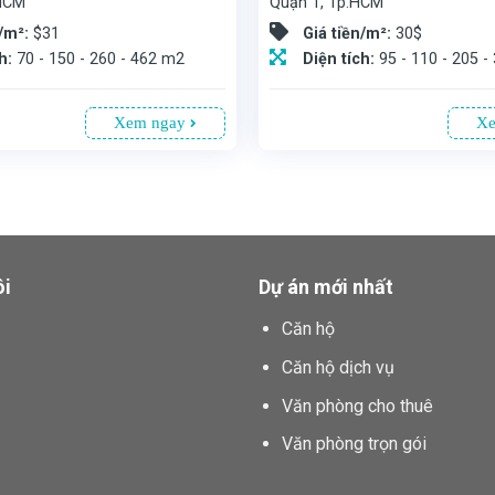
 HCM
Quận 1, Tp.HCM
n/m²:
$31
Giá tiền/m²:
30$
ch:
70 - 150 - 260 - 462 m2
Diện tích:
95 - 110 - 205 
Xem ngay
Xe
ôi
Dự án mới nhất
Căn hộ
Căn hộ dịch vụ
Văn phòng cho thuê
Văn phòng trọn gói