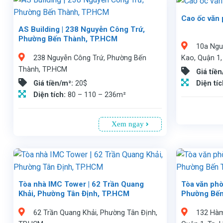
Cao ốc văn 
Văn phòng cho thuê tại Cao ốc An Viên(GIC), Nguyễn Thị Minh Khai, Quậ
AS Building | 238 Nguyễn Công Trứ,
Phường Bến Thành, TP.HCM
10a Ngu
Văn phòng cho thuê tòa nhà AS Building 238 Nguyễn Công Trứ, Phường Bến Thành, TP.HCM. Tòa nhà trang bị hiện đại và những dịch vụ hàng ngày chuyên nghiệp. Vị trí vô cùng đắc địa, đưa bạn đi chỗ nào cũng tiện tại khu vực trung tâm thành phố.
, là công ty đại diện cho thuê hơn 1.500 tòa nhà làm văn phòng với các chính sách ưu đãi tại TP.Hồ Chí Minh. Chúng tôi cam kết giá thuê tốt nhất và các điều khoản có lợi cho khách hàng và không thu bất cứ loại phí nào. Luôn trợ giúp khách hàng 24/7.
Kao, Quận 1
238 Nguyễn Công Trứ, Phường Bến
Thành, TP.HCM
Giá tiề
Diện tí
Giá tiền/m²:
20$
Diện tích:
80 – 110 – 236m²
Xem ngay
Tòa nhà IMC Tower | 62 Trần Quang
Tòa văn phò
Khải, Phường Tân Định, TP.HCM
Phường Bến
Văn phòng cho thuê IMC Tower 62 Trần Quang Khải, Phường Tân Định, TP.HCM. Cách khu vực trung tâm phường Bến Thành chỉ 5 phút, Tòa nhà cung cấp chất lượng và không gian làm việc tốt với đa dạng diện tích.
Quý khách liên hệ Vnstay
, là công ty đại diện cho thuê hơn 1.500 tòa nhà làm văn phòng với các chính sách ưu đãi tại TP.Hồ Chí Minh. Chúng tôi cam kết giá thuê tốt nhất và các điều khoản có lợi cho khách hàng và không thu bất cứ loại phí nào. Luôn trợ giúp khách hàng 24/7.
Tòa văn phòng Havana tọa lạc tại số 132 đường Hàm Nghi, Quận 1, TP.HCM, vị trí đắc địa trung tâm với giá thuê hấp dẫn. Tòa nhà 21 tầng, 1 tầng hầm đỗ xe tự động, diện tích cho thuê từ 70 - 462m², giá 31USD/m² (bao gồm phí dịch vụ). Tiện ích hiện đại: hệ thống máy lạnh trung tâm, PCCC, camera an ninh, máy phát điện, thang máy tốc độ cao. Liên hệ: 0913 805335. Thời hạn thuê tối thiểu 3 năm. Phí gửi xe: 300k/xe máy, 3 triệu/ô tô/tháng.
62 Trần Quang Khải, Phường Tân Định,
132 Hàm