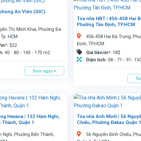
phòng An Viên (GIC)
n 1, TP.HCM. Tòa nhà 7 tầng, 1 tầng hầm đậu xe, nằm ngay trung tâm. Diện tích linh hoạt từ 40 - 170 m², giá thuê 22 USD/m² (đã bao gồm phí dịch vụ, chưa VAT)
Tòa nhà HBT | 456-458 Hai B
Phường Tân Định, TP.HCM
yễn Thị Minh Khai, Phường Đa
Văn phòng cho thuê phường Tân Định, tòa nhà HBT 456-458 Hai Bà Trưng, gần phường Xuân Hòa, chợ Tân Định và công viên Lê Thị Riêng. Diện tích từ 58-150m², giá thuê 18USD/m² (đã bao gồm phí quản lý). Sẽ là sự lựa chọn hợp lý cho bạn cần không gian làm việc tốt và nhiều tiện ích phụ trợ. Liên hệ Vnstay, là công ty đại diện cho thuê hơn 1.500 tòa nhà làm văn phòng với các chính sách ưu đãi tại TP.Hồ Chí Min
, Tp. HCM
456-458 Hai Bà Trưng, Ph
Định, TP.HCM
n/m²:
$22
ch:
40 - 80 - 140 - 170 m2
Giá tiền/m²:
18$
Diện tích:
58 - 71 - 91- 1
Xem ngay
Xe
ng Havana | 132 Hàm Nghi,
Tòa nhà Anh Minh | 56 Nguy
 Thành, Quận 1
Chiểu, Phường Đakao Quận 
Văn phòng cho thuê tại tòa nhà Anh Minh số 56 Nguyễn Đình Chiểu, Q1, Tp.HCM. Tòa nhà 13 tầng, 2 tầng hầm, diện tích từ 95 - 410m², giá 30USD/m² (bao gồm phí dịch vụ). Vị trí thuận tiện, gần trung tâm, trường học, TTTM. Tiện ích hiện đại: mặt nhôm kính 2 lớp, điều hòa trung tâm, thang máy Fujitech, hệ thống điện dự phòng 24/7, bảo vệ 24/24, internet tốc độ cao. Thời hạn thuê tối thiểu 2 năm. Liên hệ: 0913 805335
 Nghi, Phường Bến Thành,
56 Nguyễn Đình Chiểu, Ph