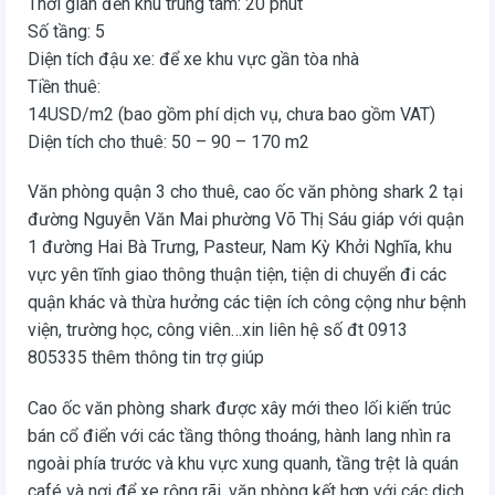
Thời gian đến khu trung tâm: 20 phút
Số tầng: 5
Diện tích đậu xe: để xe khu vực gần tòa nhà
Tiền thuê:
14USD/m2 (bao gồm phí dịch vụ, chưa bao gồm VAT)
Diện tích cho thuê: 50 – 90 – 170 m2
Văn phòng quận 3 cho thuê, cao ốc văn phòng shark 2 tại
đường Nguyễn Văn Mai phường Võ Thị Sáu giáp với quận
1 đường Hai Bà Trưng, Pasteur, Nam Kỳ Khởi Nghĩa, khu
vực yên tĩnh giao thông thuận tiện, tiện di chuyển đi các
quận khác và thừa hưởng các tiện ích công cộng như bệnh
viện, trường học, công viên…xin liên hệ số đt 0913
805335 thêm thông tin trợ giúp
Cao ốc văn phòng shark được xây mới theo lối kiến trúc
bán cổ điển với các tầng thông thoáng, hành lang nhìn ra
ngoài phía trước và khu vực xung quanh, tầng trệt là quán
café và nơi để xe rộng rãi, văn phòng kết hợp với các dịch