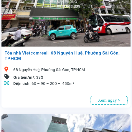
Tòa nhà Vietcomreal | 68 Nguyễn Huệ, Phường Sài Gòn,
TP.HCM
68 Nguyễn Huệ, Phường Sài Gòn, TP.HCM
Giá tiền/m²:
33$
Diện tích:
60 – 90 – 200 – 450m²
Xem ngay