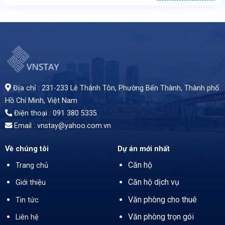
Văn phòng cho thuê tại cao ốc Abacus tại 58 Nguyễn Đình Chiểu, Quận 1, TP.HCM. Vị trí thuận tiện, gần trung tâm, nhiều tiện ích xung quanh. Tòa nhà 12 tầng, 2 tầng hầm đậu xe, diện tích cho thuê từ 65 - 300 m², giá 25 USD/m² (đã bao gồm phí dịch vụ). Tiện ích: máy lạnh trung tâm, thang máy, an ninh 24/7, hệ thống PCCC. Thời hạn thuê tối thiểu 2 năm. Liên hệ: 0913 805335 để biết thêm chi tiết.
Địa chỉ : 231-233 Lê Thánh Tôn, Phường Bến Thành,
Thành phố
Hồ Chí Minh
, Việt Nam
Điện thoại : 091 380 5335
Email : vnstay@yahoo.com.vn
Về chúng tôi
Dự án mới nhất
Căn hộ
Trang chủ
Căn hộ dịch vụ
Giới thiệu
Văn phòng cho thuê
Tin tức
Văn phòng trọn gói
Liên hệ