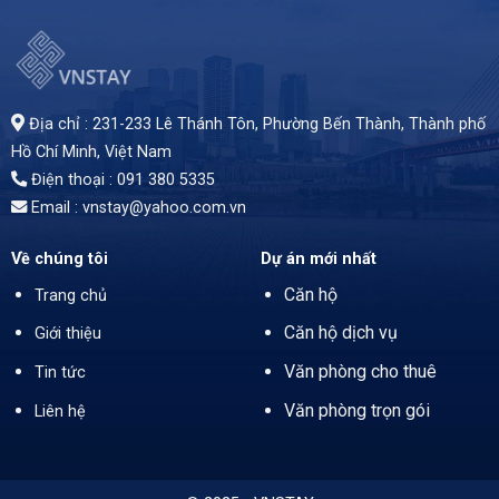
Văn phòng cho thuê tòa nhà Vietnam Business Center 57-59 Hồ Tùng Mậu, Phường Sài Gòn, TP.HCM. Có vị trí tốt tại khu vực trung tâm thành phố. Bên cạnh đó là mức giá cạnh tranh là một yêu tố rất đáng để bạn cân nhắc cho doanh nghiệp của mình.
, là công ty đại diện cho thuê hơn 1.500 tòa nhà làm văn phòng với các chính sách ưu đãi tại TP.Hồ Chí Minh. Chúng tôi cam kết giá thuê tốt nhất và các điều khoản có lợi cho khách hàng và không thu bất cứ loại phí nào. Luôn trợ giúp khách hàng 24/7.
Địa chỉ : 231-233 Lê Thánh Tôn, Phường Bến Thành,
Thành phố
Hồ Chí Minh
, Việt Nam
Điện thoại : 091 380 5335
Email : vnstay@yahoo.com.vn
Về chúng tôi
Dự án mới nhất
Căn hộ
Trang chủ
Căn hộ dịch vụ
Giới thiệu
Văn phòng cho thuê
Tin tức
Văn phòng trọn gói
Liên hệ