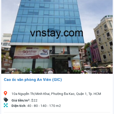
Văn phòng cho thuê tòa nhà Dương Anh 181 Điện Biên Phủ, Phường Tân Định, TP.HCM. Vị trí thuận tiện, chỉ 5 phút đến trung tâm. Tòa nhà 7 tầng, có 1 tầng hầm đậu xe. Diện tích linh hoạt từ 65 - 210m², giá thuê 19USD/m² (đã bao gồm phí quản lý, chưa VAT), tòa nhà ngay vị trí trung tâm nhưng có giá thuê tốt là lựa chọn cho bạn. Quý khách liên hệ Vnstay, là công ty đại diện cho thuê hơn 1.500 tòa nhà làm văn phòng với các chính sách ưu đãi tại TP.Hồ Chí Minh. Chúng tôi cam kết giá thuê tốt nhất và các điều khoản có lợi cho khách hàng và không thu bất cứ loại phí nào. Luôn trợ giúp khách hàng 24/7.
Cao ốc văn phòng An Viên (GIC)
10a Nguyễn Thị Minh Khai, Phường Đa Kao, Quận 1, Tp. HCM
Giá tiền/m²:
$22
Diện tích:
40 - 80 - 140 - 170 m2