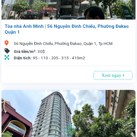
Tòa nhà Anh Minh | 56 Nguyễn Đình Chiểu, Phường Đakao
Quận 1
56 Nguyễn Đình Chiểu, Phường Đakao, Quận 1, Tp.HCM
Giá tiền/m²:
30$
Diện tích:
95 - 110 - 205 - 315 - 410m2
Xem ngay
Văn phòng cho thuê tại tòa nhà Anh Minh số 56 Nguyễn Đình Chiểu, Q1, Tp.HCM. Tòa nhà 13 tầng, 2 tầng hầm, diện tích từ 95 - 410m², giá 30USD/m² (bao gồm phí dịch vụ). Vị trí thuận tiện, gần trung tâm, trường học, TTTM. Tiện ích hiện đại: mặt nhôm kính 2 lớp, điều hòa trung tâm, thang máy Fujitech, hệ thống điện dự phòng 24/7, bảo vệ 24/24, internet tốc độ cao. Thời hạn thuê tối thiểu 2 năm. Liên hệ: 0913 805335