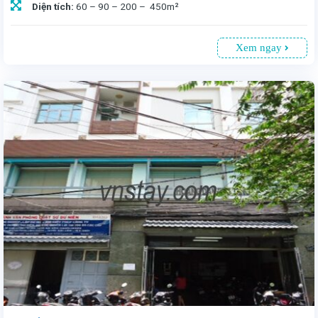
Diện tích:
60 – 90 – 200 – 450m²
Xem ngay
68 Nguyễn Huệ, Phường Sài Gòn, TP.HCM. Vị trí đắc địa và nhiều hoạt động văn hóa giải trí là ưu điểm nổi bật. Tòa nhà cao 12 tầng nên đa dạng các diện tích. Giá chào thuê 33USD/m² (gồm phí quản lý, chưa VAT) là mức chi phí hợp lý để bạn cân nhắc.