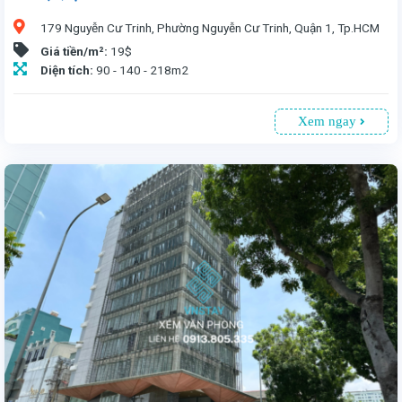
179 Nguyễn Cư Trinh, Phường Nguyễn Cư Trinh, Quận 1, Tp.HCM
Giá tiền/m²:
19$
Diện tích:
90 - 140 - 218m2
Xem ngay
Văn phòng cho thuê tại Thanh Dung số 179 Nguyễn Cư Trinh, Quận 1, Tp.HCM. Vị trí thuận tiện, chỉ 5 phút đến trung tâm. Tòa nhà 9 tầng, có 1 tầng hầm đậu xe. Diện tích cho thuê từ 90 - 140 - 218m², giá 19 USD/m² (đã bao gồm phí dịch vụ, chưa VAT). Lý tưởng cho doanh nghiệp tìm văn phòng giá rẻ, diện tích linh hoạt