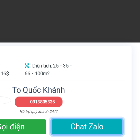
Diện tích: 25 - 35 -
 16$
66 - 100m2
To Quốc Khánh
0913805335
Hỗ trợ quý khách 24/7
ọi điện
Chat Zalo