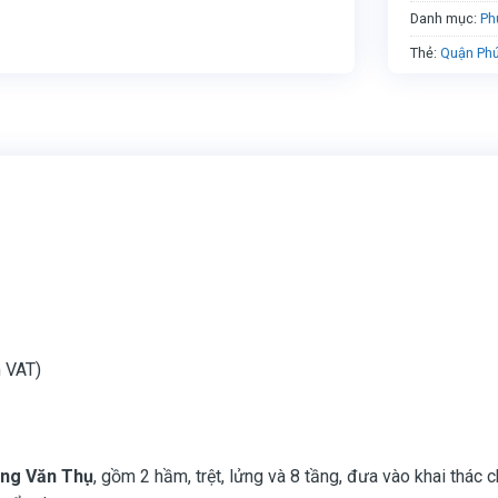
Danh mục:
Ph
Thẻ:
Quận Ph
 VAT)
ng Văn Thụ
, gồm 2 hầm, trệt, lửng và 8 tầng, đưa vào khai thác