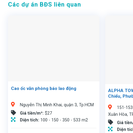
Các dự án BĐS liên quan
Cao ốc văn phòng báo lao động
ALPHA TOWE
Chiểu, Phư
Nguyễn Thị Minh Khai, quận 3, Tp.HCM
151-153
Giá tiền/m²:
$27
Xuân Hòa, T
Diện tích:
100 - 150 - 350 - 533 m2
Giá tiề
Diện tí