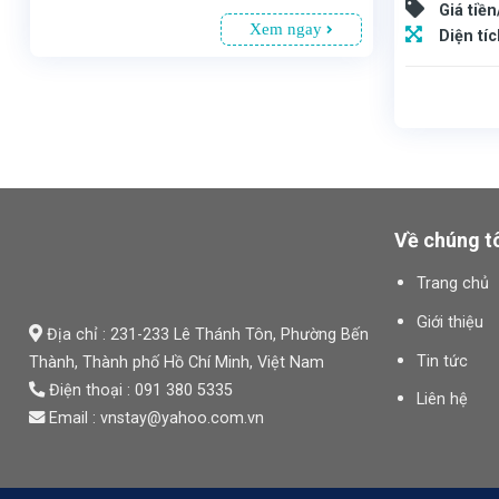
Giá tiề
Xem ngay
Diện tí
Văn phòng cho thuê The Address 
, Phường Xuân Hòa, TP.HCM. Vị trí trung tâm thuận tiện giao thông, gần khu vực phường Sài Gòn, Bến Thành và cách sân bay không xa. Chiều cao 12 tầng, 2 tầng hầm để xe, diện tích 70 – 78 –
Về chúng t
Trang chủ
Giới thiệu
Địa chỉ : 231-233 Lê Thánh Tôn, Phường Bến
Tin tức
Thành,
Thành phố Hồ Chí Minh
, Việt Nam
Điện thoại : 091 380 5335
Liên hệ
Email : vnstay@yahoo.com.vn