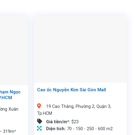
Cao ốc Nguyễn Kim Sài Gòn Mall
Phạm Ngọc
P.HCM
19 Cao Thắng, Phường 2, Quận 3,
ường Xuân
Tp.HCM
Giá tiền/m²:
$23
Diện tích:
70 - 150 - 250 - 600 m2
 – 319m²