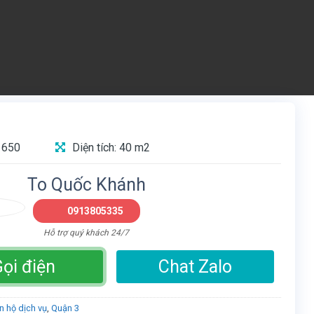
 650
Diện tích: 40 m2
To Quốc Khánh
0913805335
Hỗ trợ quý khách 24/7
ọi điện
Chat Zalo
n hộ dịch vụ
,
Quận 3