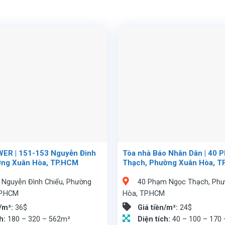
R | 151-153 Nguyễn Đình
Tòa nhà Báo Nhân Dân | 40 
ờng Xuân Hòa, TP.HCM
Thạch, Phường Xuân Hòa, T
 Nguyễn Đình Chiểu, Phường
40 Phạm Ngọc Thạch, Ph
P.HCM
Hòa, TP.HCM
n/m²:
36$
Giá tiền/m²:
24$
ch:
180 – 320 – 562m²
Diện tích:
40 – 100 – 170