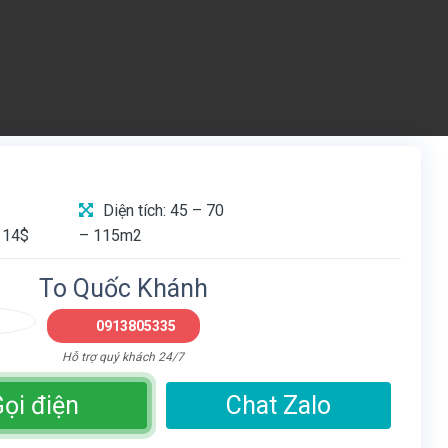
Diện tích: 45 – 70
 14$
– 115m2
To Quốc Khánh
0913805335
Hỗ trợ quý khách 24/7
ọi điện
Chat Zalo