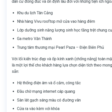
dân cư đông đúc và ổn định lâu đời với những tiện ích ngoạ
Khu du lịch Tân Cảng
Nhà hàng Vivu rooftop mở cửa vao hàng đêm
Lớp dưỡng sinh năng lượng sinh học tầng trệt chung c
Ga metro Văn Thánh
Trung tâm thương mại Pearl Paza – Điện Biên Phủ
Với lối kiến trúc đẹp và ốp kính xanh (chống nắng) toàn m
là một lợi thế cho khách hàng lựa chọn diện tích theo mong
sẵn:
Hệ thống điện âm và ổ cắm, công tắc
Đầu chờ mạng internet cáp quang
Sàn lát gạch sáng màu có đường vân
Cửa ra vào kèm với khóa