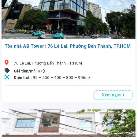
Tòa nhà AB Tower | 76 Lê Lai, Phường Bến Thành, TP.HCM
76 Lê Lai, Phường Bến Thành, TP.HCM
Giá tiền/m²:
47$
Diện tích:
95 – 206 – 400 – 803 – 906m²
Xem ngay