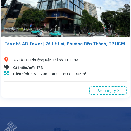
Tòa nhà AB Tower | 76 Lê Lai, Phường Bến Thành, TP.HCM
76 Lê Lai, Phường Bến Thành, TP.HCM
Giá tiền/m²:
47$
Diện tích:
95 – 206 – 400 – 803 – 906m²
Xem ngay