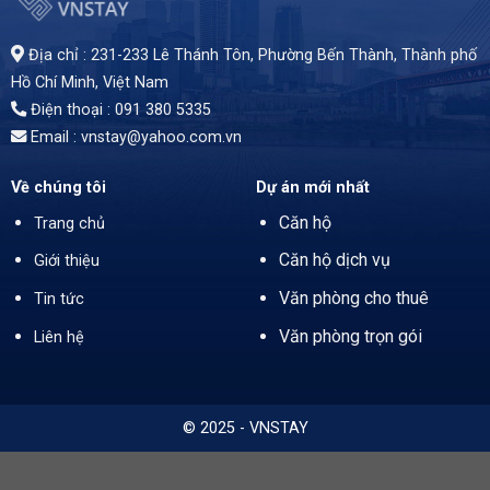
i, Phường Bến Thành, TP.HCM. Với chiều cao 26 tầng, 3 tầng hầm đậu xe, thiết kế hiện đại, tiêu chuẩn hạng A. Diện tích phân chia từ 95 - 906m², giá thuê 47USD/m² (gồm phí quản lý, chưa VAT). Trang bị hệ thống thang máy Schindler, máy lạnh trung tâm Trane,...sẽ là sự đẳng cấp cho văn phòng của bạn.
Địa chỉ : 231-233 Lê Thánh Tôn, Phường Bến Thành,
Thành phố
Hồ Chí Minh
, Việt Nam
Điện thoại : 091 380 5335
Email : vnstay@yahoo.com.vn
Về chúng tôi
Dự án mới nhất
Căn hộ
Trang chủ
Căn hộ dịch vụ
Giới thiệu
Văn phòng cho thuê
Tin tức
Văn phòng trọn gói
Liên hệ
© 2025 - VNSTAY