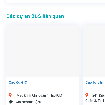
Các dự án BĐS liên quan
Cao ốc GIC
Cao ốc văn
Mạc Đĩnh Chi, quận 1, Tp.HCM
241 Điệ
Quận 3, Tp.
Giá tiền/m²:
$20