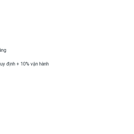
háng
 quy định + 10% vận hành