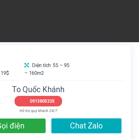
Diện tích: 55 – 95
 19$
– 160m2
To Quốc Khánh
0913805335
Hỗ trợ quý khách 24/7
ọi điện
Chat Zalo