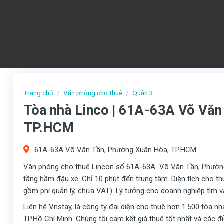
Trang chủ
/
Văn phòng cho thuê
/
Quận 3
Tòa nhà Linco | 61A-63A Võ Văn
TP.HCM
61A-63A Võ Văn Tần, Phường Xuân Hòa, TP.HCM
Văn phòng cho thuê Lincon số 61A-63A Võ Văn Tần, Phường
tầng hầm đậu xe. Chỉ 10 phút đến trung tâm. Diện tích cho t
gồm phí quản lý, chưa VAT). Lý tưởng cho doanh nghiệp tìm vă
Liên hệ Vnstay, là công ty đại diện cho thuê hơn 1.500 tòa n
TP.Hồ Chí Minh. Chúng tôi cam kết giá thuê tốt nhất và các 