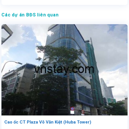
Các dự án BĐS liên quan
Cao ốc CT Plaza Võ Văn Kiệt (Huba Tower)