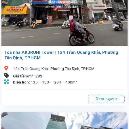
Tòa nhà AKURUHI Tower | 124 Trần Quang Khải, Phường
Tân Định, TP.HCM
124 Trần Quang Khải, Phường Tân Định, TP.HCM
Giá tiền/m²:
28$
Diện tích:
135 – 180 – 204 – 400m²
Xem ngay