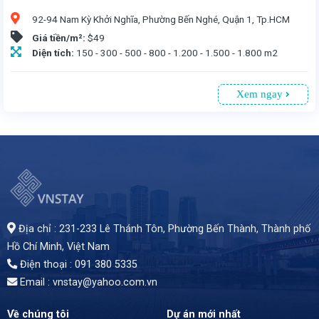
92-94 Nam Kỳ Khởi Nghĩa, Phường Bến Nghé, Quận 1, Tp.HCM
Giá tiền/m²:
$49
Diện tích:
150 - 300 - 500 - 800 - 1.200 - 1.500 - 1.800 m2
Xem ngay
Văn phòng cho thuê tại Cao ốc Sài Gòn Centre 2 số 92-94 Nam Kỳ Khởi Nghĩa, Q1, TP.HCM. Tòa nhà 43 tầng, 6 tầng hầm đỗ xe, diện tích từ 150 - 1.800 m², giá 49 USD/m² (bao gồm phí dịch vụ, chưa VAT). Vị trí đắc địa, gần khách sạn quốc tế, cơ quan hành chính, và nhà ga tàu điện. Trang bị hiện đại, tiêu chuẩn xanh Singapore, sàn không cột 2.000 m²/tầng, trần cao 2,8m, 11 thang máy, máy lạnh trung tâm. Đặt cọc 3 tháng, thanh toán 3 tháng. Hotline: 0913 805 335.
Địa chỉ : 231-233 Lê Thánh Tôn, Phường Bến Thành,
Thành phố
Hồ Chí Minh
, Việt Nam
Điện thoại : 091 380 5335
Email : vnstay@yahoo.com.vn
Về chúng tôi
Dự án mới nhất