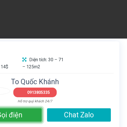
Diện tích: 30 – 71
 14$
– 125m2
To Quốc Khánh
0913805335
Hỗ trợ quý khách 24/7
ọi điện
Chat Zalo