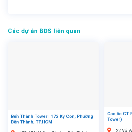
Các dự án BĐS liên quan
Cao ốc CT P
Bến Thành Tower | 172 Ký Con, Phường
Tower)
Bến Thành, TP.HCM
22 Võ V