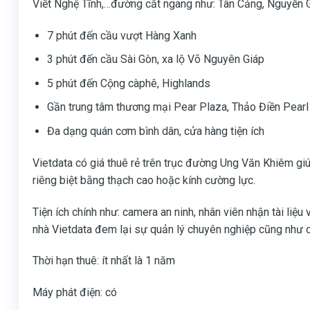
Viết Nghệ Tĩnh,…đường cắt ngang như: Tân Cảng, Nguyễn Gi
7 phút đến cầu vượt Hàng Xanh
3 phút đến cầu Sài Gòn, xa lộ Võ Nguyên Giáp
5 phút đến Cộng càphê, Highlands
Gần trung tâm thương mại Pear Plaza, Thảo Điền Pearl
Đa dạng quán cơm bình dân, cửa hàng tiện ích
Vietdata có giá thuê rẻ trên trục đường Ung Văn Khiêm giú
riêng biệt bằng thạch cao hoặc kính cường lực.
Tiện ích chính như: camera an ninh, nhân viên nhận tài li
nhà Vietdata đem lại sự quản lý chuyên nghiệp cũng như c
Thời hạn thuê: ít nhất là 1 năm
Máy phát điện: có