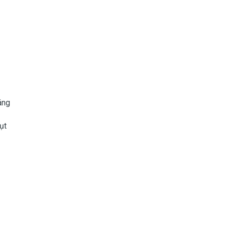
áng
ụt