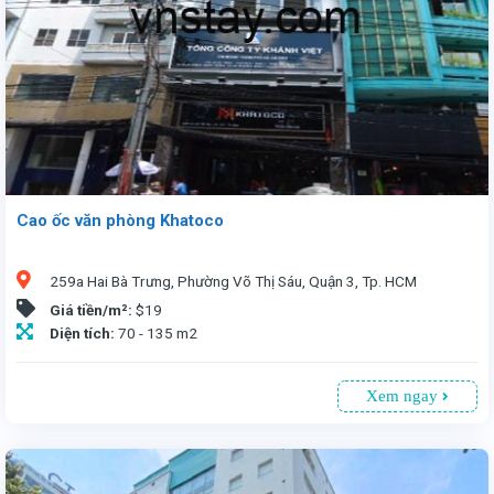
Cao ốc văn phòng Khatoco
259a Hai Bà Trưng, Phường Võ Thị Sáu, Quận 3, Tp. HCM
Giá tiền/m²:
$19
Diện tích:
70 - 135 m2
Xem ngay