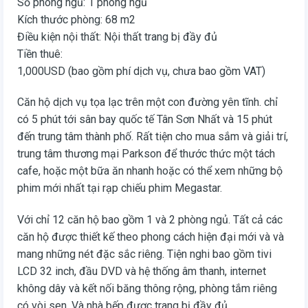
Số phòng ngủ: 1 phòng ngủ
Kích thước phòng: 68 m2
Điều kiện nội thất: Nội thất trang bị đầy đủ
Tiền thuê:
1,000USD (bao gồm phí dịch vụ, chưa bao gồm VAT)
Căn hộ dịch vụ tọa lạc trên một con đường yên tĩnh. chỉ
có 5 phút tới sân bay quốc tế Tân Sơn Nhất và 15 phút
đến trung tâm thành phố. Rất tiện cho mua sắm và giải trí,
trung tâm thương mại Parkson để thước thức một tách
cafe, hoặc một bữa ăn nhanh hoặc có thể xem những bộ
phim mới nhất tại rạp chiếu phim Megastar.
Với chỉ 12 căn hộ bao gồm 1 và 2 phòng ngủ. Tất cả các
căn hộ được thiết kế theo phong cách hiện đại mới và và
mang những nét đặc sắc riêng. Tiện nghi bao gồm tivi
LCD 32 inch, đầu DVD và hệ thống âm thanh, internet
không dây và kết nối băng thông rộng, phòng tắm riêng
có vòi sen. Và nhà bếp được trang bị đầy đủ