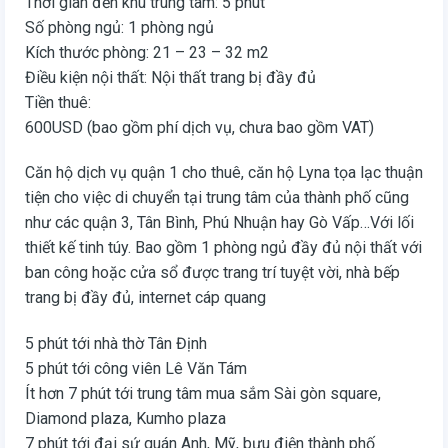
Thời gian đến khu trung tâm: 5 phút
Số phòng ngủ: 1 phòng ngủ
Kích thước phòng: 21 – 23 – 32 m2
Điều kiện nội thất: Nội thất trang bị đầy đủ
Tiền thuê:
600USD (bao gồm phí dịch vụ, chưa bao gồm VAT)
Căn hộ dịch vụ quận 1 cho thuê, căn hộ Lyna tọa lạc thuận
tiện cho việc di chuyển tại trung tâm của thành phố cũng
như các quận 3, Tân Bình, Phú Nhuận hay Gò Vấp…Với lối
thiết kế tinh túy. Bao gồm 1 phòng ngủ đầy đủ nội thất với
ban công hoặc cửa sổ được trang trí tuyệt vời, nhà bếp
trang bị đầy đủ, internet cáp quang
5 phút tới nhà thờ Tân Định
5 phút tới công viên Lê Văn Tám
Ít hơn 7 phút tới trung tâm mua sắm Sài gòn square,
Diamond plaza, Kumho plaza
7 phút tới đại sứ quán Anh, Mỹ, bưu điện thành phố