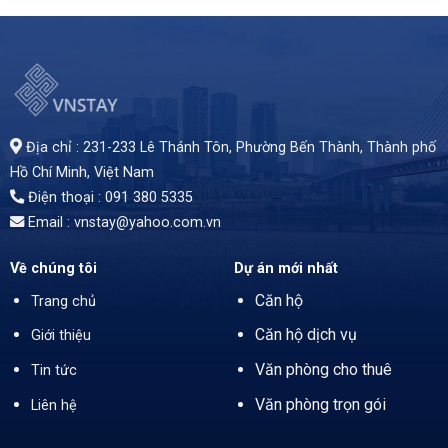
Văn phòng cho thuê tại Cao ốc Artexport, Quận 1, TP.HCM, vị trí đắc địa gần trung tâm thương mại, cảng Sài Gòn, và các ngân hàng lớn. Diện tích linh hoạt từ 25-200m², giá thuê 18USD/m² (đã bao gồm phí dịch vụ). Tòa nhà 3 tầng, 2 thang máy, máy lạnh gắn tường, trần cao 2,5m, bảo vệ 24/7, camera giám sát. Khu vực đậu xe thuận tiện, không giới hạn. Thời hạn thuê tối thiểu 2 năm. Phù hợp cho doanh nghiệp cần văn phòng chuyên nghiệp, tiện nghi tại trung tâm thành phố.
Địa chỉ : 231-233 Lê Thánh Tôn, Phường Bến Thành,
Thành phố
Hồ Chí Minh
, Việt Nam
Điện thoại : 091 380 5335
Email : vnstay@yahoo.com.vn
Về chúng tôi
Dự án mới nhất
Căn hộ
Trang chủ
Căn hộ dịch vụ
Giới thiệu
Văn phòng cho thuê
Tin tức
Văn phòng trọn gói
Liên hệ