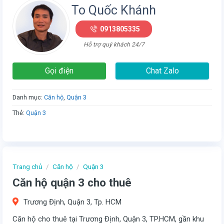
To Quốc Khánh
0913805335
Hỗ trợ quý khách 24/7
Gọi điện
Chat Zalo
Danh mục:
Căn hộ
,
Quận 3
Thẻ:
Quận 3
Trang chủ
/
Căn hộ
/
Quận 3
Căn hộ quận 3 cho thuê
Trương Định, Quận 3, Tp. HCM
Căn hộ cho thuê tại Trương Định, Quận 3, TP.HCM, gần khu