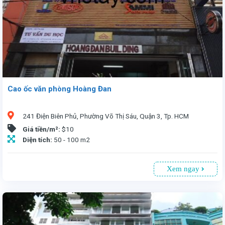
Cao ốc văn phòng Hoàng Đan
241 Điện Biên Phủ, Phường Võ Thị Sáu, Quận 3, Tp. HCM
Giá tiền/m²:
$10
Diện tích:
50 - 100 m2
Xem ngay