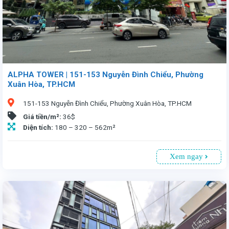
ALPHA TOWER | 151-153 Nguyễn Đình Chiểu, Phường
Xuân Hòa, TP.HCM
151-153 Nguyễn Đình Chiểu, Phường Xuân Hòa, TP.HCM
Giá tiền/m²:
36$
Diện tích:
180 – 320 – 562m²
Xem ngay