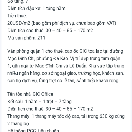
Số tầng: 7
Diện tích đậu xe: 1 tầng hầm
Tiền thuê:
20USD/m2 (bao gồm phí dịch vụ, chưa bao gồm VAT)
Diện tích cho thuê: 30 – 40 – 85 – 170 m2
Mã sản phẩm: 211
Văn phòng quận 1 cho thuê, cao ốc GIC tọa lạc tại đường
Mạc Đĩnh Chi, phường Đa Kao. Vị trí đẹp trung tâm quận
1, gần ngã tư Mạc Đĩnh Chi và Lê Duẩn. Khu vực tập trung
nhiều ngân hàng, cơ sở ngoại giao, trường học, khách sạn,
căn hộ dịch vụ, tầng trệt có lễ tân, sảnh tiếp khách rộng.
Tên tòa nhà: GIC Office
Kết cấu: 1 hầm – 1 trệt – 7 tầng
Diện tích cho thuê: 30 – 40 – 85 – 170 m2
Thang máy: 1 thang máy tốc độ cao, tải trọng 630 kg cùng
2 thang bộ
Hệ thống PCC: tiêu chuẩn