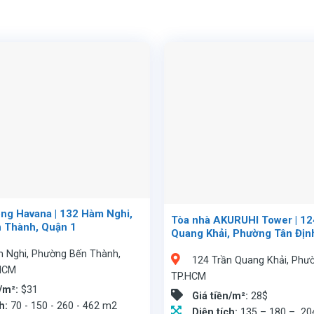
ng Havana | 132 Hàm Nghi,
Tòa nhà AKURUHI Tower | 12
 Thành, Quận 1
Quang Khải, Phường Tân Địn
 Nghi, Phường Bến Thành,
124 Trần Quang Khải, Phườ
 HCM
TP.HCM
n/m²:
$31
Giá tiền/m²:
28$
ch:
70 - 150 - 260 - 462 m2
Diện tích:
135 – 180 – 20