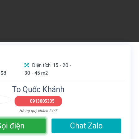
Diện tích: 15 - 20 -
 $8
30 - 45 m2
To Quốc Khánh
0913805335
Hỗ trợ quý khách 24/7
ọi điện
Chat Zalo