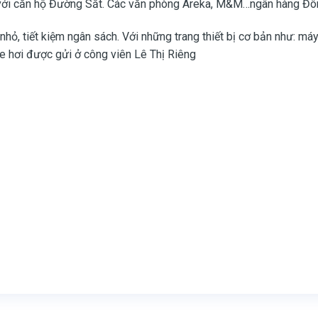
n với căn hộ Đường Sắt. Các văn phòng Areka, M&M…ngân hàng Đôn
hỏ, tiết kiệm ngân sách. Với những trang thiết bị cơ bản như: má
 Xe hơi được gửi ở công viên Lê Thị Riêng