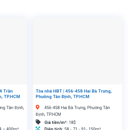
4 Trần
Tòa nhà HBT | 456-458 Hai Bà Trưng,
h, TP.HCM
Phường Tân Định, TP.HCM
ng Tân Định,
456-458 Hai Bà Trưng, Phường Tân
Định, TP.HCM
Giá tiền/m²:
18$
4 – 400m²
Diện tích:
58 - 71 - 91- 150m²