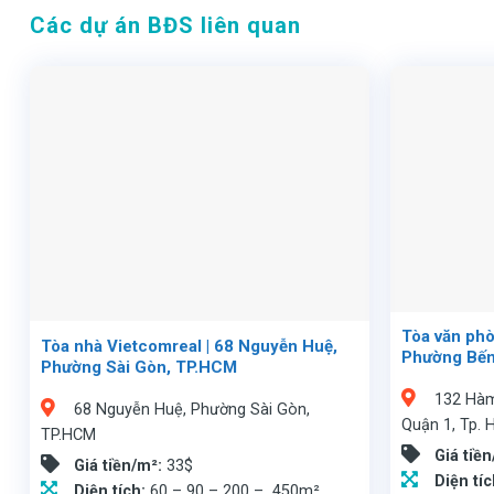
Các dự án BĐS liên quan
Tòa văn phò
Tòa nhà Vietcomreal | 68 Nguyễn Huệ,
Phường Bến
Phường Sài Gòn, TP.HCM
132 Hàm
68 Nguyễn Huệ, Phường Sài Gòn,
Quận 1, Tp.
TP.HCM
Giá tiề
Giá tiền/m²:
33$
Diện tí
Diện tích:
60 – 90 – 200 – 450m²