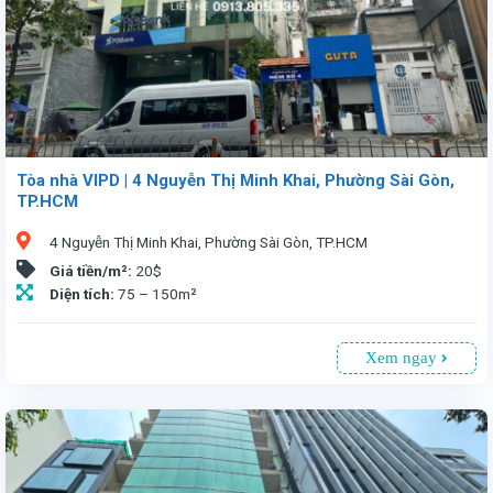
Tòa nhà VIPD | 4 Nguyễn Thị Minh Khai, Phường Sài Gòn,
TP.HCM
4 Nguyễn Thị Minh Khai, Phường Sài Gòn, TP.HCM
Giá tiền/m²:
20$
Diện tích:
75 – 150m²
Xem ngay