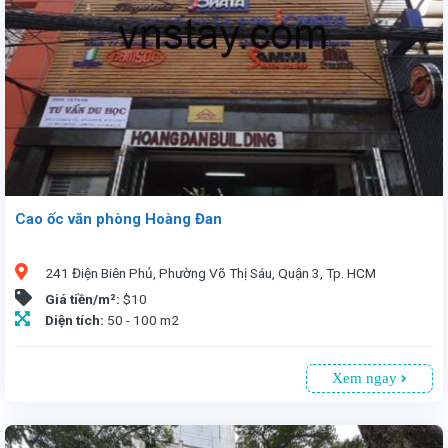
Cao ốc văn phòng Hoàng Đan
241 Điện Biên Phủ, Phường Võ Thị Sáu, Quận 3, Tp. HCM
Giá tiền/m²:
$10
Diện tích:
50 - 100 m2
Xem ngay