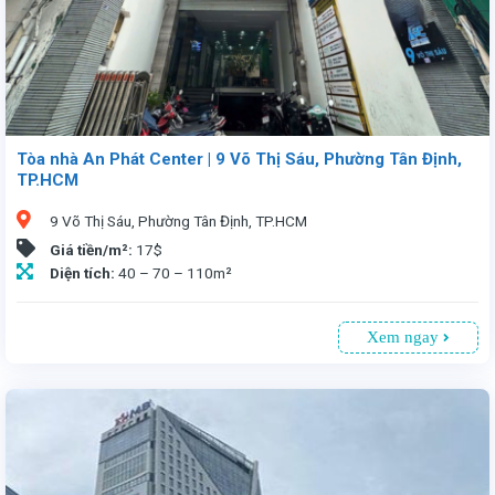
Tòa nhà An Phát Center | 9 Võ Thị Sáu, Phường Tân Định,
TP.HCM
9 Võ Thị Sáu, Phường Tân Định, TP.HCM
Giá tiền/m²:
17$
Diện tích:
40 – 70 – 110m²
Xem ngay