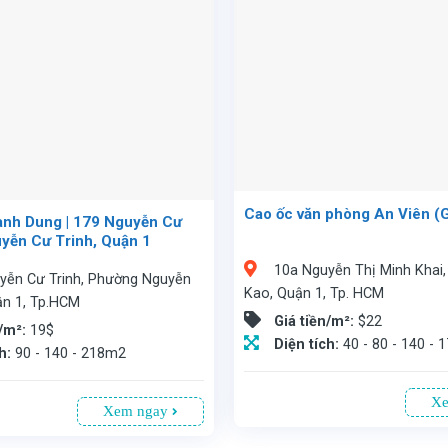
Cao ốc văn phòng An Viên (
anh Dung | 179 Nguyễn Cư
uyễn Cư Trinh, Quận 1
10a Nguyễn Thị Minh Khai
yễn Cư Trinh, Phường Nguyễn
Kao, Quận 1, Tp. HCM
ận 1, Tp.HCM
Giá tiền/m²:
$22
n/m²:
19$
Diện tích:
40 - 80 - 140 - 
ch:
90 - 140 - 218m2
Xe
Xem ngay
Văn phòng cho thuê tại Cao ốc An Viên(GIC), Nguyễn Thị Minh Khai, Quận 1, TP.HCM. Tòa nhà 7 tầng, 1 tầng hầm đậu xe, nằm ngay trung tâm. Diện tích linh hoạt từ 40 - 170 m², giá
a nhà 9 tầng, có 1 tầng hầm đậu xe. Diện tích cho thuê từ 90 - 140 - 218m², giá 19 USD/m² (đã bao gồm phí dịch vụ, chưa VAT). Lý tưởng cho doanh nghiệp tìm văn phòng giá rẻ, diện tích linh hoạt