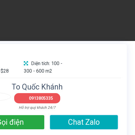
Diện tích: 100 -
 $28
300 - 600 m2
To Quốc Khánh
0913805335
Hỗ trợ quý khách 24/7
ọi điện
Chat Zalo