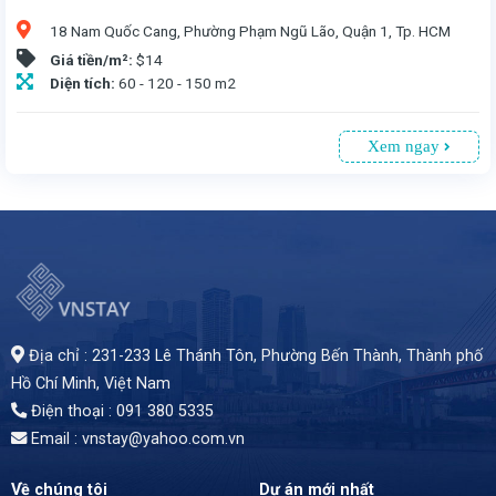
18 Nam Quốc Cang, Phường Phạm Ngũ Lão, Quận 1, Tp. HCM
Giá tiền/m²:
$14
Diện tích:
60 - 120 - 150 m2
Xem ngay
Văn phòng cho thuê tại Cao ốc AD tại số 18 Nam Quốc Cang, Quận 1, TP.HCM. Vị trí thuận tiện, chỉ 7 phút đến trung tâm. Tòa nhà 6 tầng, có tầng hầm đậu xe. Diện tích linh hoạt từ 60 - 150m², giá thuê 14USD/m² (đã bao gồm phí dịch vụ, chưa VAT). Mã sản phẩm: 91. Liên hệ ngay để được tư vấn chi tiết!
Địa chỉ : 231-233 Lê Thánh Tôn, Phường Bến Thành,
Thành phố
Hồ Chí Minh
, Việt Nam
Điện thoại : 091 380 5335
Email : vnstay@yahoo.com.vn
Về chúng tôi
Dự án mới nhất