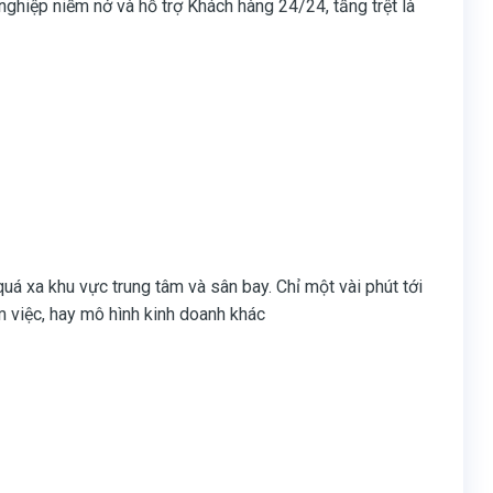
 nghiệp niềm nở và hỗ trợ Khách hàng 24/24, tầng trệt là
quá xa khu vực trung tâm và sân bay. Chỉ một vài phút tới
m việc, hay mô hình kinh doanh khác