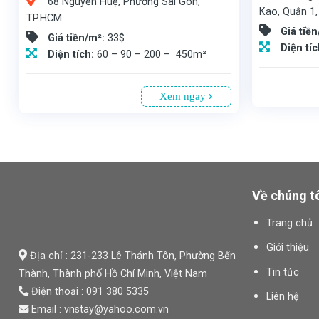
68 Nguyễn Huệ, Phường Sài Gòn,
Kao, Quận 1
TP.HCM
Giá tiề
Giá tiền/m²:
33$
Diện tí
Diện tích:
60 – 90 – 200 – 450m²
Xem ngay
Văn phòng cho thuê tại Cao ốc An Viên(GIC), Nguyễn Thị Minh Khai, Quậ
68 Nguyễn Huệ, Phường Sài Gòn, TP.HCM. Vị trí đắc địa và nhiều hoạt động văn hóa giải trí là ưu điểm nổi bật. Tòa nhà cao 12 tầng nên đa dạng các diện tích. Giá chào thuê 33USD/m² (gồm phí quản lý, chưa VAT) là mức chi phí hợp lý để bạn cân nhắc.
Về chúng t
Trang chủ
Giới thiệu
Địa chỉ : 231-233 Lê Thánh Tôn, Phường Bến
Tin tức
Thành,
Thành phố Hồ Chí Minh
, Việt Nam
Điện thoại : 091 380 5335
Liên hệ
Email : vnstay@yahoo.com.vn