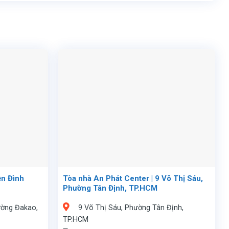
ễn Đình
Tòa nhà An Phát Center | 9 Võ Thị Sáu,
1
Phường Tân Định, TP.HCM
ường Đakao,
9 Võ Thị Sáu, Phường Tân Định,
TP.HCM