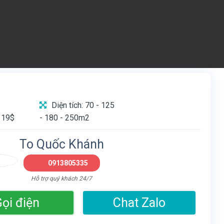
Diện tích: 70 - 125
 19$
- 180 - 250m2
To Quốc Khánh
0913805335
Hỗ trợ quý khách 24/7
ọi điện
Chat Zalo