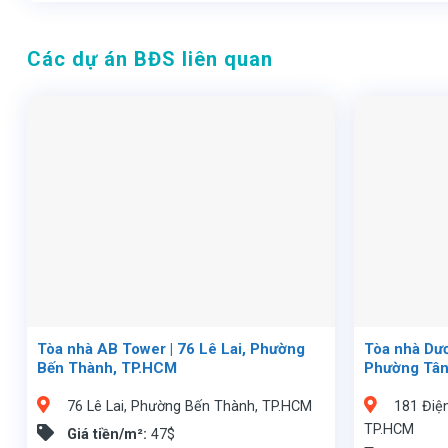
Các dự án BĐS liên quan
Tòa nhà AB Tower | 76 Lê Lai, Phường
Tòa nhà Dươ
Bến Thành, TP.HCM
Phường Tân
76 Lê Lai, Phường Bến Thành, TP.HCM
181 Điệ
TP.HCM
Giá tiền/m²:
47$