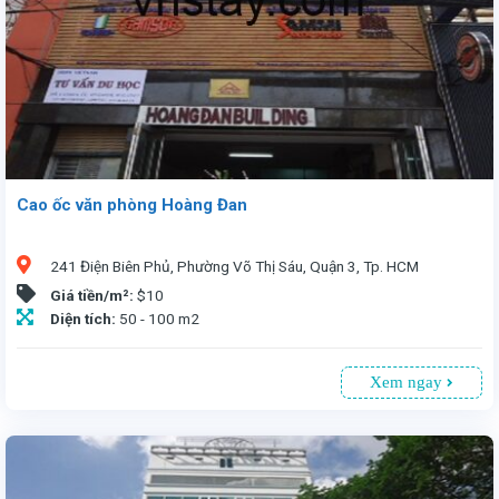
Cao ốc văn phòng Hoàng Đan
241 Điện Biên Phủ, Phường Võ Thị Sáu, Quận 3, Tp. HCM
Giá tiền/m²:
$10
Diện tích:
50 - 100 m2
Xem ngay