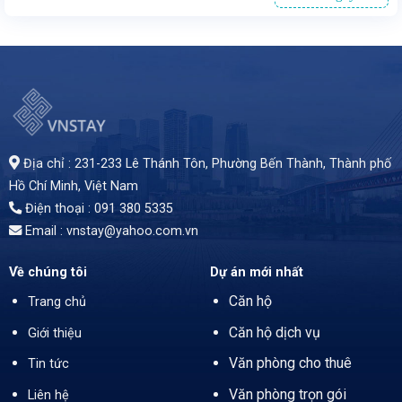
Văn phòng cho thuê tại cao ốc GIC, đường Mạc Đĩnh Chi, quận 1, TP.HCM. Vị trí trung tâm, gần ngã tư Mạc Đĩnh Chi - Lê Duẩn, thuận tiện di chuyển. Tòa nhà 7 tầng, 1 hầm đậu xe, diện tích cho thuê từ 30 - 170 m², giá 20 USD/m² (đã bao gồm phí dịch vụ, chưa VAT). Trang bị thang máy, máy lạnh âm trần, hệ thống điện dự phòng. Quản lý chuyên nghiệp, giờ làm việc linh hoạt. Bãi giữ xe rộng rãi. Liên hệ: 0913 805335. Thời hạn thuê tối thiểu 2 năm.
Địa chỉ : 231-233 Lê Thánh Tôn, Phường Bến Thành,
Thành phố
Hồ Chí Minh
, Việt Nam
Điện thoại : 091 380 5335
Email : vnstay@yahoo.com.vn
Về chúng tôi
Dự án mới nhất
Căn hộ
Trang chủ
Căn hộ dịch vụ
Giới thiệu
Văn phòng cho thuê
Tin tức
Văn phòng trọn gói
Liên hệ