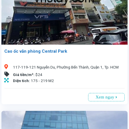
Cao ốc văn phòng Central Park
117-119-121 Nguyễn Du, Phường Bến Thành, Quận 1, Tp. HCM
Giá tiền/m²:
$24
Diện tích:
175 - 219 M2
Xem ngay