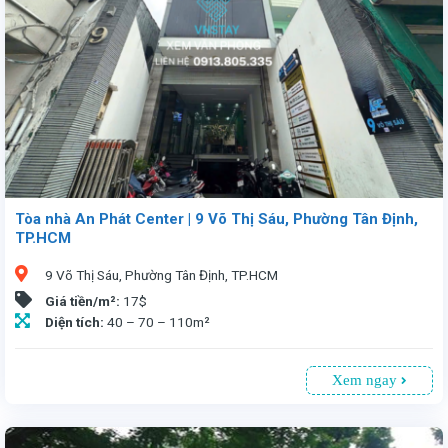
Tòa nhà An Phát Center | 9 Võ Thị Sáu, Phường Tân Định,
TP.HCM
9 Võ Thị Sáu, Phường Tân Định, TP.HCM
Giá tiền/m²:
17$
Diện tích:
40 – 70 – 110m²
Xem ngay