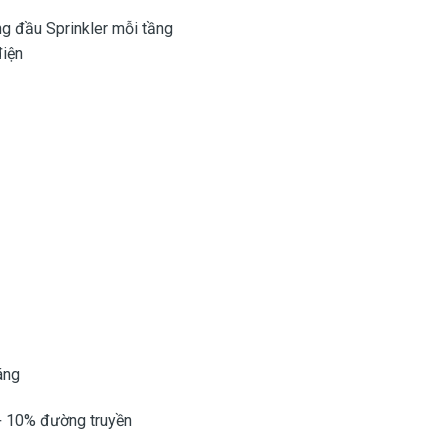
g đầu Sprinkler mỗi tầng
điện
áng
 + 10% đường truyền