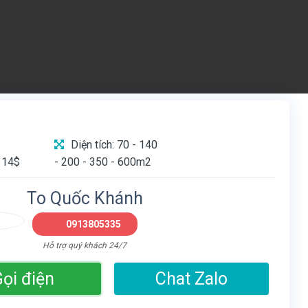
Diện tích: 70 - 140
 14$
- 200 - 350 - 600m2
To Quốc Khánh
0913805335
Hỗ trợ quý khách 24/7
ọi điện
Chat Zalo