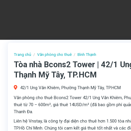
Trang chủ
/
Văn phòng cho thuê
/
Bình Thạnh
Tòa nhà Bcons2 Tower | 42/1 U
Thạnh Mỹ Tây, TP.HCM
42/1 Ung Văn Khiêm, Phường Thạnh Mỹ Tây, TP.HCM
Văn phòng cho thuê Bcons2 Tower 42/1 Ung Văn Khiêm, Phườ
thuê từ 70 – 600m², giá thuê 14USD/m² (đã bao gồm phí quản l
Thanh Đa.
Liên hệ Vnstay, là công ty đại diện cho thuê hơn 1.500 tòa n
TP.Hồ Chí Minh. Chúng tôi cam kết giá thuê tốt nhất và các 