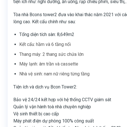
tiện ích như: nghỉ dưỡng, ăn uống, rạp chiếu phim, siêu t
Tòa nhà Bcons tower2 đưa vào khai thác năm 2021 với các tr
lòng cao. Kết cấu chính như sau:
Tổng diện tích sàn: 8,649m2
Kết cấu: hầm và 6 tầng nổi
Thang máy: 2 thang sức chứa lớn
Máy lạnh: âm trần và cassette
Nhà vệ sinh: nam nữ riêng từng tầng
Tiện ích và dịch vụ Bcon Tower2:
Bảo vệ 24/24 kết hợp với hệ thống CCTV giám sát
Quản lý vận hành toà nhà chuyên nghiệp
Vệ sinh thiết bị cao cấp
Máy phát điện dự phòng 100% công suất