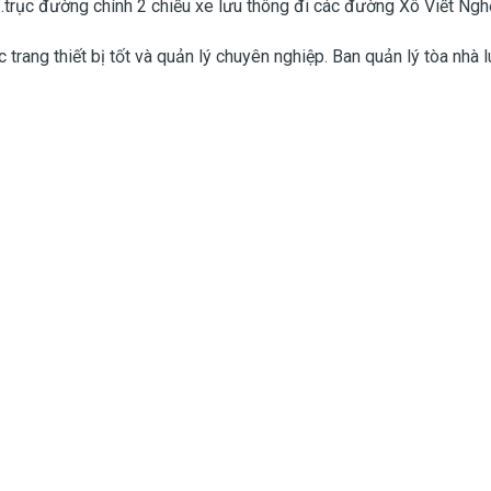
hị,…trục đường chính 2 chiều xe lưu thông đi các đường Xô Viết N
ang thiết bị tốt và quản lý chuyên nghiệp. Ban quản lý tòa nhà lu