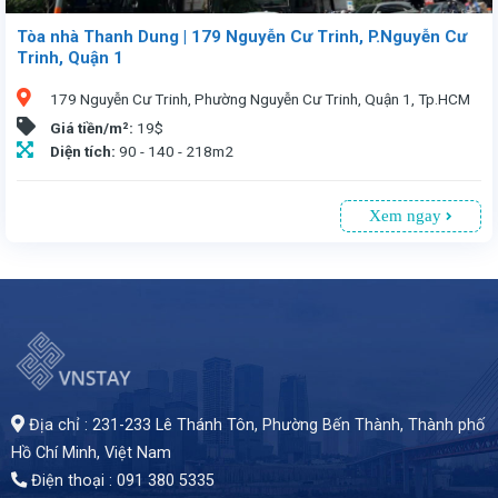
Tòa nhà Thanh Dung | 179 Nguyễn Cư Trinh, P.Nguyễn Cư
Trinh, Quận 1
179 Nguyễn Cư Trinh, Phường Nguyễn Cư Trinh, Quận 1, Tp.HCM
Giá tiền/m²:
19$
Diện tích:
90 - 140 - 218m2
Xem ngay
Văn phòng cho thuê tại Thanh Dung số 179 Nguyễn Cư Trinh, Quận 1, Tp.HCM. Vị trí thuận tiện, chỉ 5 phút đến trung tâm. Tòa nhà 9 tầng, có 1 tầng hầm đậu xe. Diện tích cho thuê từ 90 - 140 - 218m², giá 19 USD/m² (đã bao gồm phí dịch vụ, chưa VAT). Lý tưởng cho doanh nghiệp tìm văn phòng giá rẻ, diện tích linh hoạt
Địa chỉ : 231-233 Lê Thánh Tôn, Phường Bến Thành,
Thành phố
Hồ Chí Minh
, Việt Nam
Điện thoại : 091 380 5335