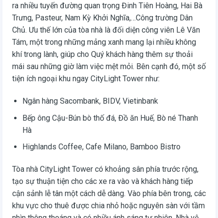
ra nhiều tuyến đường quan trọng Đinh Tiên Hoàng, Hai Bà
Trưng, Pasteur, Nam Kỳ Khởi Nghĩa,…Công trường Dân
Chủ. Ưu thế lớn của tòa nhà là đối diện công viên Lê Văn
Tám, một trong những mảng xanh mang lại nhiều không
khí trong lành, giúp cho Quý khách hàng thêm sự thoải
mái sau những giờ làm việc mệt mỏi. Bên cạnh đó, một số
tiện ích ngoại khu ngay CityLight Tower như:
Ngân hàng Sacombank, BIDV, Vietinbank
Bếp ông Cậu-Bún bò thố đá, Đồ ăn Huế, Bò né Thanh
Hà
Highlands Coffee, Cafe Milano, Bamboo Bistro
Tòa nhà CityLight Tower có khoảng sân phía trước rộng,
tạo sự thuận tiện cho các xe ra vào và khách hàng tiếp
cận sảnh lễ tân một cách dễ dàng. Vào phía bên trong, các
khu vực cho thuê được chia nhỏ hoặc nguyên sàn với tầm
nhìn thông thoáng và có nhiều ánh sáng tự nhiên. Nhà vệ