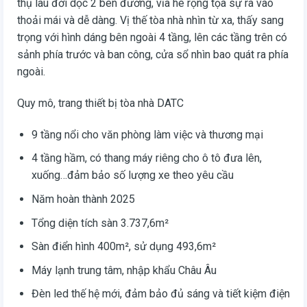
thụ lâu đời dọc 2 bên đường, vỉa hè rộng tọa sự ra vào
thoải mái và dễ dàng. Vị thế tòa nhà nhìn từ xa, thấy sang
trọng với hình dáng bên ngoài 4 tầng, lên các tầng trên có
sảnh phía trước và ban công, cửa sổ nhìn bao quát ra phía
ngoài.
Quy mô, trang thiết bị tòa nhà DATC
9 tầng nổi cho văn phòng làm việc và thương mại
4 tầng hầm, có thang máy riêng cho ô tô đưa lên,
xuống…đảm bảo số lượng xe theo yêu cầu
Năm hoàn thành 2025
Tổng diện tích sàn 3.737,6m²
Sàn điển hình 400m², sử dụng 493,6m²
Máy lạnh trung tâm, nhập khẩu Châu Âu
Đèn led thế hệ mới, đảm bảo đủ sáng và tiết kiệm điện