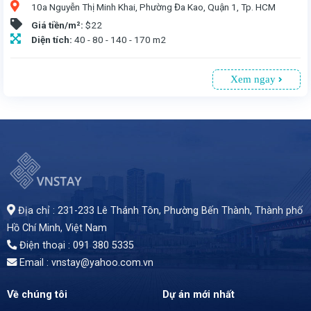
10a Nguyễn Thị Minh Khai, Phường Đa Kao, Quận 1, Tp. HCM
Giá tiền/m²:
$22
Diện tích:
40 - 80 - 140 - 170 m2
Xem ngay
Văn phòng cho thuê tại Cao ốc An Viên(GIC), Nguyễn Thị Minh Khai, Quận 1, TP.HCM. Tòa nhà 7 tầng, 1 tầng hầm đậu xe, nằm ngay trung tâm. Diện tích linh hoạt từ 40 - 170 m², giá thuê 22 USD/m² (đã bao gồm phí dịch vụ, chưa VAT)
Địa chỉ : 231-233 Lê Thánh Tôn, Phường Bến Thành,
Thành phố
Hồ Chí Minh
, Việt Nam
Điện thoại : 091 380 5335
Email : vnstay@yahoo.com.vn
Về chúng tôi
Dự án mới nhất