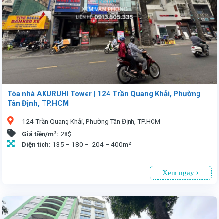
Tòa nhà AKURUHI Tower | 124 Trần Quang Khải, Phường
Tân Định, TP.HCM
124 Trần Quang Khải, Phường Tân Định, TP.HCM
Giá tiền/m²:
28$
Diện tích:
135 – 180 – 204 – 400m²
Xem ngay