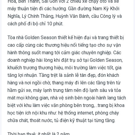
Hòa, Bến Thành, Sài Gòn với 2 chiều xe chạy ôtô và xe
máy thuận tiện đi các hướng. Gần đường Nam Kỳ Khởi
Nghĩa, Lý Chính Thắng, Huỳnh Văn Bánh, cầu Công lý và
cách phố đi bộ chỉ 10 phút.
Tòa nhà Golden Season thiết kế hiện đại và trang thiết bị
cao cấp cùng các thương hiệu nổi tiếng tạo cho sự vận
hành thông suốt mang tới cảm giác chuyên nghiệp. Các
doanh nghiệp hài lòng khi đặt trụ sở tại Golden Season,
khuếch trương thương hiệu, môi trường làm việc tốt, gia
tăng lợi nhuận. Tầng trệt là sảnh lễ tân đẹp, đón khách
hàng và nơi ngồi chờ, thang máy đi lên các tầng trên từ
hầm gửi xe, máy lạnh trung tâm nên độ lạnh sâu và tỏa
mát mọi không gian, nhà vệ sinh bên ngoài hành lang tách
biệt với khu làm việc văn phòng bên trong,…trang bị khoa
học tiện ích nội khu như: hệ thống internet, phòng cháy
chữa chát, thoát nước, tủ điện kỹ thuật tại từng tầng.
Thời hạn thuê: ít nhất là 2 năm