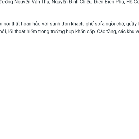
đi đường Nguyễn Văn Thủ, Nguyễn Đình Chiểu, Điện Biên Phủ, Hồ Co
 nội thất hoàn hảo với sảnh đón khách, ghế sofa ngồi chờ, quầy lễ
hói, lối thoát hiểm trong trường hợp khẩn cấp. Các tầng, các khu