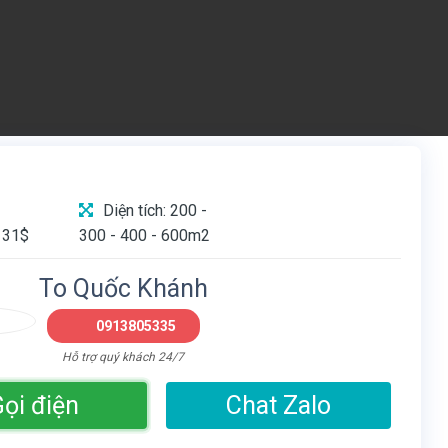
Diện tích: 200 -
 31$
300 - 400 - 600m2
To Quốc Khánh
0913805335
Hỗ trợ quý khách 24/7
ọi điện
Chat Zalo