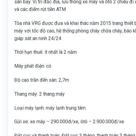
sân bay. Vị trí đắc địa, lưu thông xe máy và ôtô 2 chiều 
và các điểm rút tiền ATM
Tòa nhà VRG được đưa và khai thác năm 2015 trang thiết bị
máy với tốc độ cao, hệ thống phòng cháy chữa cháy, báo k
giáp sát an ninh 24/24
Thời hạn thuê: ít nhất là 2 năm
Máy phát điện: có
Độ cao trần đến sàn: 2,7m
Thang máy: 2 thang máy
Loại máy lạnh: máy lạnh trung tâm
Gửi xe: xe máy – 290.000đ/xe, ôtô – 2.900.000đ/xe
Đặt cọc và thanh toán: Đặt cọc 3 tháng, thanh toán 3 tháng