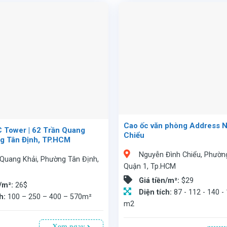
Cao ốc văn phòng Address 
C Tower | 62 Trần Quang
Chiểu
ng Tân Định, TP.HCM
Nguyễn Đình Chiểu, Phườn
 Quang Khải, Phường Tân Định,
Quận 1, Tp.HCM
Giá tiền/m²:
$29
n/m²:
26$
Diện tích:
87 - 112 - 140 -
ch:
100 – 250 – 400 – 570m²
m2
Xem ngay