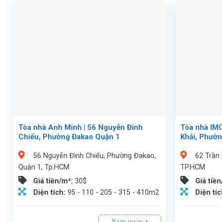
Tòa nhà Anh Minh | 56 Nguyễn Đình
Tòa nhà IM
Chiểu, Phường Đakao Quận 1
Khải, Phườ
56 Nguyễn Đình Chiểu, Phường Đakao,
62 Trần
Quận 1, Tp.HCM
TP.HCM
Giá tiền/m²:
30$
Giá tiề
Diện tích:
95 - 110 - 205 - 315 - 410m2
Diện tí
Xem ngay