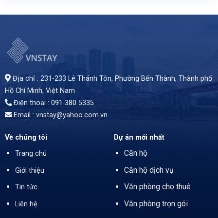
Văn phòng cho thuê tại Cao ốc Hoàn Đan tại 12m Nguyễn Thị Minh Khai, Quận 1, TP.HCM. Diện tích linh hoạt từ 30 - 80m², giá thuê 9USD/m² (đã bao gồm phí dịch vụ, chưa VAT). Tòa nhà 5 tầng, 1 thang máy, trần cao 2,5m, có máy phát điện và hệ thống an ninh camera. Khu vực yên tĩnh, gần các tòa nhà văn phòng lớn, thuận tiện giao thông. Chỗ để xe máy tiện lợi, giá 150k/xe. Thời hạn thuê tối thiểu 1 năm. Liên hệ ngay để được tư vấn chi tiết!
Địa chỉ : 231-233 Lê Thánh Tôn, Phường Bến Thành,
Thành phố
Hồ Chí Minh
, Việt Nam
Điện thoại : 091 380 5335
Email : vnstay@yahoo.com.vn
Về chúng tôi
Dự án mới nhất
Căn hộ
Trang chủ
Căn hộ dịch vụ
Giới thiệu
Văn phòng cho thuê
Tin tức
Văn phòng trọn gói
Liên hệ