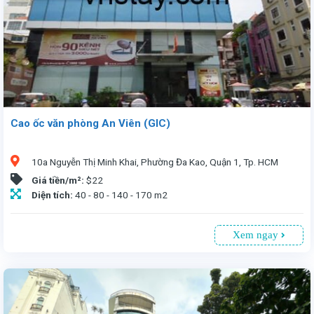
Cao ốc văn phòng An Viên (GIC)
10a Nguyễn Thị Minh Khai, Phường Đa Kao, Quận 1, Tp. HCM
Giá tiền/m²:
$22
Diện tích:
40 - 80 - 140 - 170 m2
Xem ngay