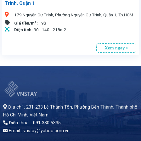
Trinh, Quận 1
179 Nguyễn Cư Trinh, Phường Nguyễn Cư Trinh, Quận 1, Tp.HCM
Giá tiền/m²:
19$
Diện tích:
90 - 140 - 218m2
Xem ngay
Văn phòng cho thuê tại Thanh Dung số 179 Nguyễn Cư Trinh, Quận 1, Tp.HCM. Vị trí thuận tiện, chỉ 5 phút đến trung tâm. Tòa nhà 9 tầng, có 1 tầng hầm đậu xe. Diện tích cho thuê từ 90 - 140 - 218m², giá 19 USD/m² (đã bao gồm phí dịch vụ, chưa VAT). Lý tưởng cho doanh nghiệp tìm văn phòng giá rẻ, diện tích linh hoạt
Địa chỉ : 231-233 Lê Thánh Tôn, Phường Bến Thành,
Thành phố
Hồ Chí Minh
, Việt Nam
Điện thoại : 091 380 5335
Email : vnstay@yahoo.com.vn