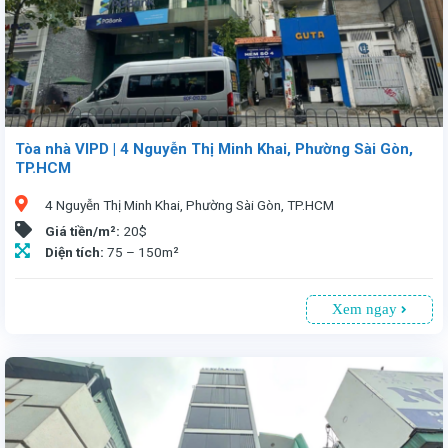
Tòa nhà VIPD | 4 Nguyễn Thị Minh Khai, Phường Sài Gòn,
TP.HCM
4 Nguyễn Thị Minh Khai, Phường Sài Gòn, TP.HCM
Giá tiền/m²:
20$
Diện tích:
75 – 150m²
Xem ngay