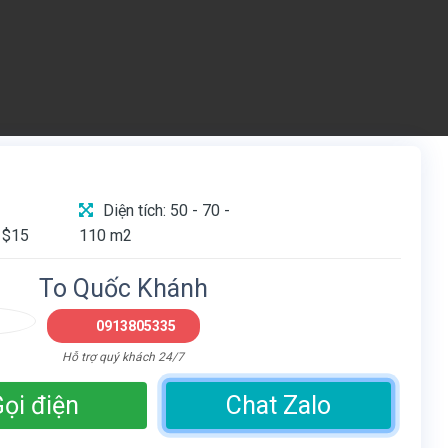
Diện tích: 50 - 70 -
 $15
110 m2
To Quốc Khánh
0913805335
Hỗ trợ quý khách 24/7
ọi điện
Chat Zalo