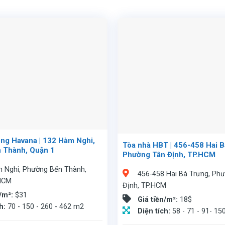
ng Havana | 132 Hàm Nghi,
Tòa nhà HBT | 456-458 Hai B
 Thành, Quận 1
Phường Tân Định, TP.HCM
 Nghi, Phường Bến Thành,
456-458 Hai Bà Trưng, Ph
 HCM
Định, TP.HCM
n/m²:
$31
Giá tiền/m²:
18$
ch:
70 - 150 - 260 - 462 m2
Diện tích:
58 - 71 - 91- 1