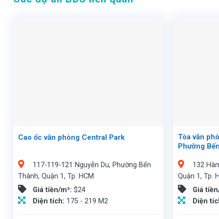
Tòa văn phò
Cao ốc văn phòng Central Park
Phường Bến
117-119-121 Nguyễn Du, Phường Bến
132 Hàm
Thành, Quận 1, Tp. HCM
Quận 1, Tp.
Giá tiền/m²:
$24
Giá tiề
Diện tích:
175 - 219 M2
Diện tí