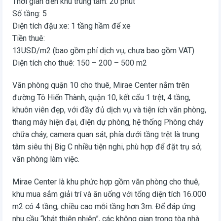
Thời gian đến khu trung tâm: 20 phút
Số tầng: 5
Diện tích đậu xe: 1 tầng hầm để xe
Tiền thuê:
13USD/m2 (bao gồm phí dịch vụ, chưa bao gồm VAT)
Diện tích cho thuê: 150 – 200 – 500 m2
Văn phòng quận 10 cho thuê, Mirae Center nằm trên
đường Tô Hiến Thành, quận 10, kết cấu 1 trệt, 4 tầng,
khuôn viên đẹp, với đầy đủ dịch vụ và tiện ích văn phòng,
thang máy hiện đại, điện dự phòng, hệ thống Phòng cháy
chữa cháy, camera quan sát, phía dưới tầng trệt là trung
tâm siêu thị Big C nhiều tiện nghi, phù hợp để đặt trụ sở,
văn phòng làm việc.
Mirae Center là khu phức hợp gồm văn phòng cho thuê,
khu mua sắm giải trí và ăn uống với tổng diện tích 16.000
m2 có 4 tầng, chiều cao mỗi tầng hơn 3m. Để đáp ứng
nhu cầu “khát thiên nhiên”, các không gian trong tòa nhà