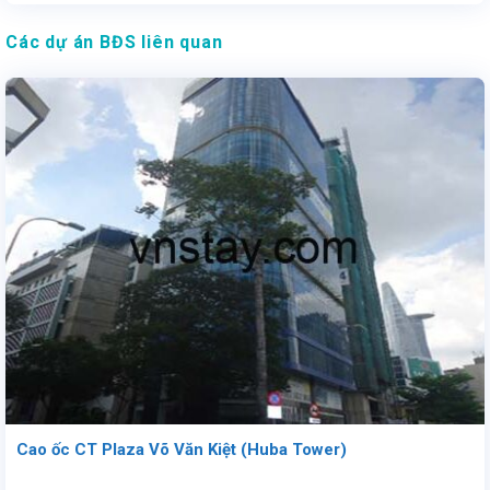
Các dự án BĐS liên quan
Cao ốc CT Plaza Võ Văn Kiệt (Huba Tower)